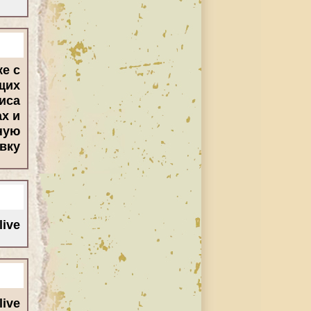
ке с
щих
иса
х и
ную
ку.
ive/
ive/