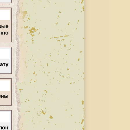
вые
но?
тату
цены
лон