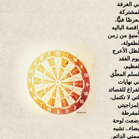
ي الغرفة
لمشتركة
عرضًا فنيًّا،
اقصة الباليه
أمنيةٍ من زمن
لطفولة،
لظل الأعرج
يوم الفقد
لعظيم،
لسلم المعلّق
ي نهايات
لفراغ للقصائد
لتي لا تكتمل،
لمزاجيتي
لمفرطة
ضعت لوحة
يضاء.. تشبه
متي الدائم.