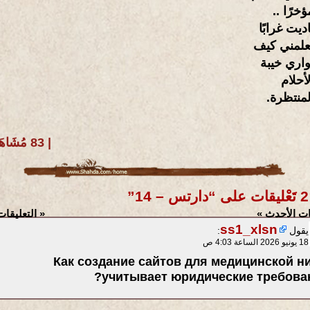
ؤخرًا ..
اديت غرابًا
علمني كيف
ُواري خيبة
لأحلام
لمنتظرة.
| 83 مُشَاهَدة
تس – 14”
ات الأحدث »
« التعليقات
ss1_xlsn
يقول
:
18 يونيو 2026 الساعة 4:03 ص
Как создание сайтов для медицинской н
учитывает юридические требован