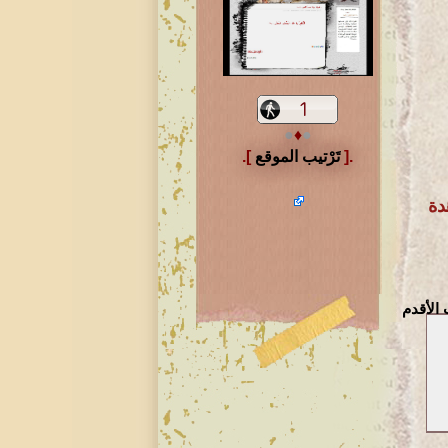
●
♦
●
.[
تَرْتيب الموقع
].
 الأقدم