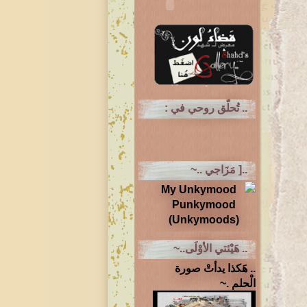
.. تُحلّق روحي في :
..[ مَزَاجي ..~
.. هَيْئتي الأوْلَى..~
.. هَكذا يدأتْ صورة
الْحلمِ .~