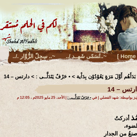
[ بِضْعَةٌ مِني ]/ فَضاء لـ شهد الفضلي
لَكمْ فِيْ الحلْمِ مُسْتقر – الْمَوقع الرس
[ Home 
../ تُسَمّى شَهــد..~
../. سِجِلّ الزُّوَّار ..~
سِلْنِـيْ ..~
دَأَهُم أَوَّلَ مَرَةٍ يَعُوْدُوْن
بِدَاْية
>
• حَرْفٌ يَتَدَلَّــى :
> دارتس – 14
رتس – 14
شِرَ بواسِطة: شهد الفضلي | في
• حَرْفٌ يَتَدَلَّــى :
| الأحد، 25 مايو 2025م ، 12:05 م
ُذ
أدركتُ
لضوء،
صنعُ من الجدار