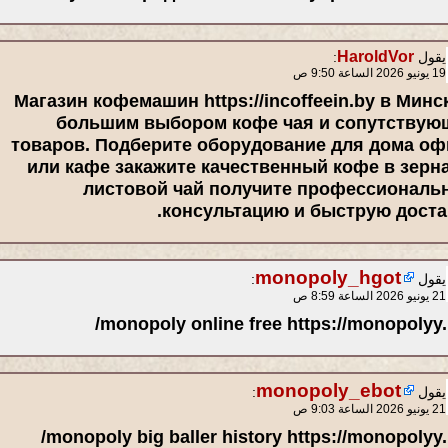
HaroldVor
يقول
:
19 يونيو 2026 الساعة 9:50 ص
Магазин кофемашин https://incoffeein.by в Минс
большим выбором кофе чая и сопутствую
товаров. Подберите оборудование для дома оф
или кафе закажите качественный кофе в зерна
листовой чай получите профессиональ
консультацию и быструю достав
monopoly_hgot
يقول
:
21 يونيو 2026 الساعة 8:59 ص
monopoly online free https://monopolyy.l
monopoly_ebot
يقول
:
21 يونيو 2026 الساعة 9:03 ص
monopoly big baller history https://monopolyy.l