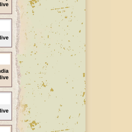
ive/
ive/
ndia
ive/
ive/