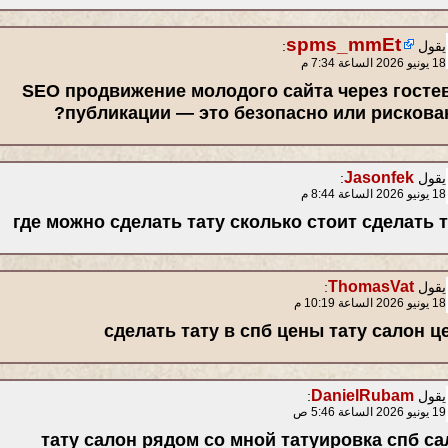
spms_mmEt
يقول
:
18 يونيو 2026 الساعة 7:34 م
SEO продвижение молодого сайта через госте
публикации — это безопасно или рискован
Jasonfek
يقول
:
18 يونيو 2026 الساعة 8:44 م
где можно сделать тату сколько стоит сделать 
ThomasVat
يقول
:
18 يونيو 2026 الساعة 10:19 م
сделать тату в спб цены тату салон 
DanielRubam
يقول
:
19 يونيو 2026 الساعة 5:46 ص
тату салон рядом со мной татуировка спб са