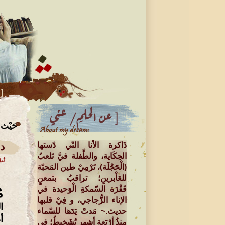
]
../.را
حَيْث بَ
ذَاكرة الأنا التّي دّستها
دا
الحِكَاية، والطِّفلة فيَّ تَلعبُ
نُ
(الْحَجْلَة)، تَرْمِيْ طين المَحبّة
للعَاْبرينِ؛ تراقبُ بتمعنٍ
قَفْزَة السّمكةِ الْوَحيدة في
م
الإناء الزُّجاجي، و فِيْ قلبها
ا
حديث.~ مَدتْ يَدَها للسّماء
أ
منذُ أرْبَعة أشهرٍ تُشَخبِطُ؛ في