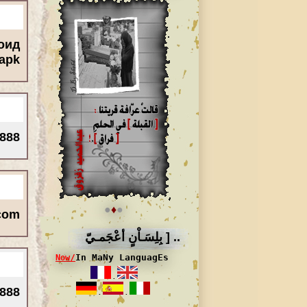
роид
apk/
88 starz https://888starzuz9.com/
●
♦
●
com/
.. [ بِلِسَـاْنٍ أعْجَمـيّ
/
In MaNy LanguagEs
Now
.
888.
.
.