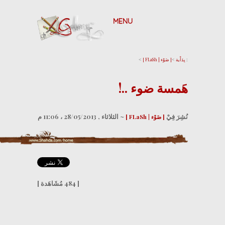
Skip to content
MENU
Shahd's
Gallery
..~
>
>
:
بِدَاْية
[ ضَوْء | FLaSh ]
هَمسة ضوء ..!
نُشِرَ فِيْ
~ الثلاثاء , 28/05/2013 ، 11:06 م
[ ضَوْء | FLaSh ]
[ 484 مُشَاهَدة ]