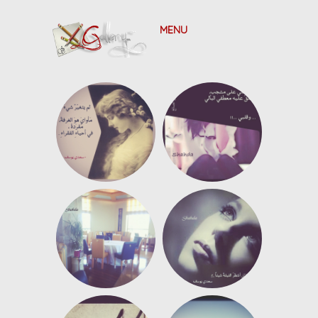
Skip to content
MENU
Shahd's
Gallery
..~